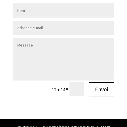
Envoi
=
12 + 14
©GADYCOACH - Tous droits réservés | Web & Design by
Heygency